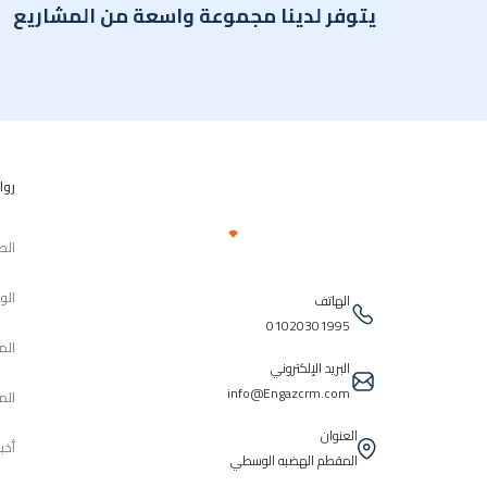
يتوفر لدينا مجموعة واسعة من المشاريع
روا
الص
الو
الهاتف
01020301995
الم
البريد الإلكتروني
info@Engazcrm.com
الم
العنوان
أخب
المقطم الهضبه الوسطي