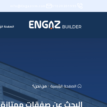
info@Engazcrm.com
01020301995
الصفحة الر
الصفحة الرئيسية
من نحن؟
البحث عن صفقات ممتازة