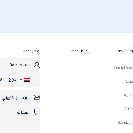
بط الشركه
روابط تهمك
تواصل معنا
فحة الرئيسية
+20
حدات
Egypt
+20
شاريع
فضلة
ار ومقالات